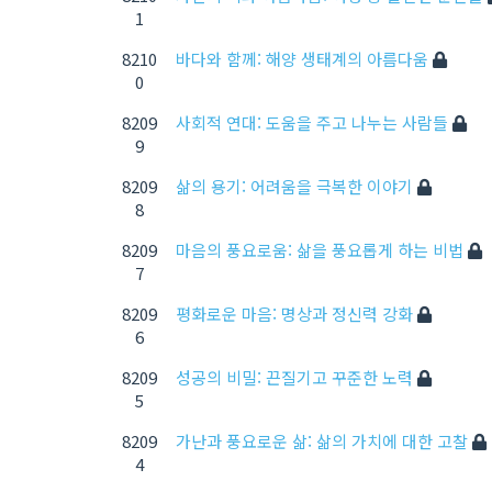
1
8210
바다와 함께: 해양 생태계의 아름다움
0
8209
사회적 연대: 도움을 주고 나누는 사람들
9
8209
삶의 용기: 어려움을 극복한 이야기
8
8209
마음의 풍요로움: 삶을 풍요롭게 하는 비법
7
8209
평화로운 마음: 명상과 정신력 강화
6
8209
성공의 비밀: 끈질기고 꾸준한 노력
5
8209
가난과 풍요로운 삶: 삶의 가치에 대한 고찰
4