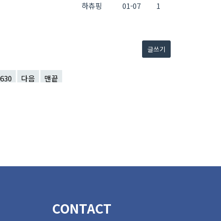
하츄핑
01-07
1
글쓰기
630
다음
맨끝
CONTACT