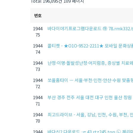
Total 196,095건
109 페이지
번호
1944
바다이야기프로그램다운로드 ㉲ 78.rmk332
75
1944
콜티켓 - ★O1O-9522-2211★ 모바일 
74
1944
난청·이명·돌발성난청·어지럼증, 증상별 치료
73
1944
쏘울홈타이 — 서울·부천·인천·안산·수원 맞춤
72
1944
부산 경주 전주 서울 대전 대구 인천 울산 창원
71
1944
최고드라이브 - 서울, 강남, 인천, 수원, 부천,
70
1944
바다신2 다운로드 ┮ 43.rtz245.top ㉡