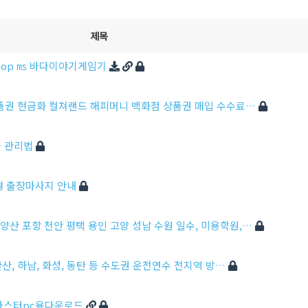
제목
.top ㎳ 바다이야기게임기
문화상품권 현금화 컬쳐랜드 해피머니 백화점 상품권 매입 수수료…
와 관리법
형 출장마사지 안내
 양산 포항 천안 평택 용인 고양 성남 수원 일수, 미용학원,…
 안산, 하남, 화성, 동탄 등 수도권 운전연수 전지역 방…
 체리마스터pc용다운로드