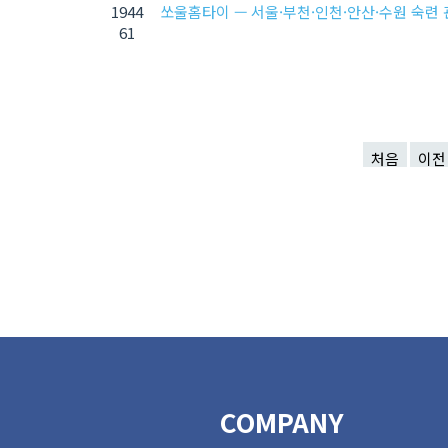
1944
쏘울홈타이 — 서울·부천·인천·안산·수원 숙련
61
처음
이전
COMPANY