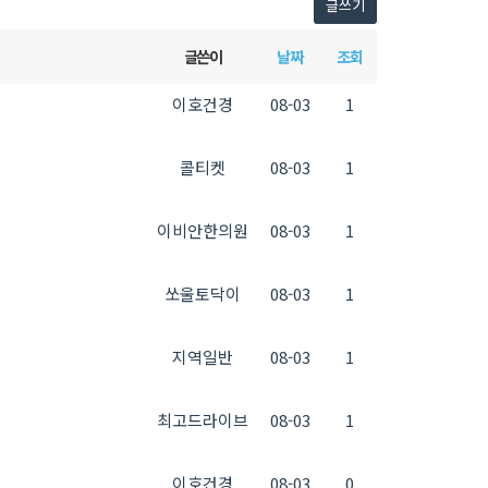
글쓰기
글쓴이
날짜
조회
이호건경
08-03
1
콜티켓
08-03
1
이비안한의원
08-03
1
쏘울토닥이
08-03
1
지역일반
08-03
1
최고드라이브
08-03
1
이호건경
08-03
0