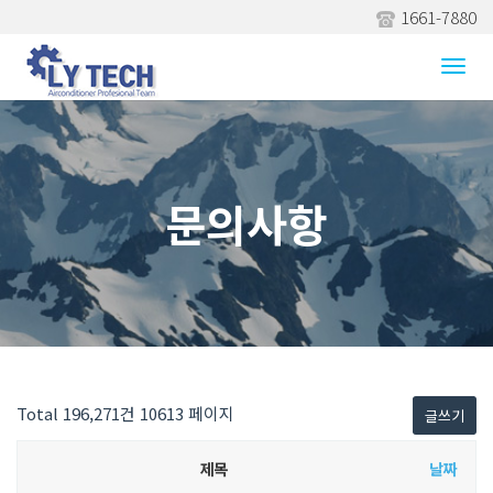
1661-7880
Togg
navi
문의사항
Total 196,271건
10613 페이지
글쓰기
제목
날짜