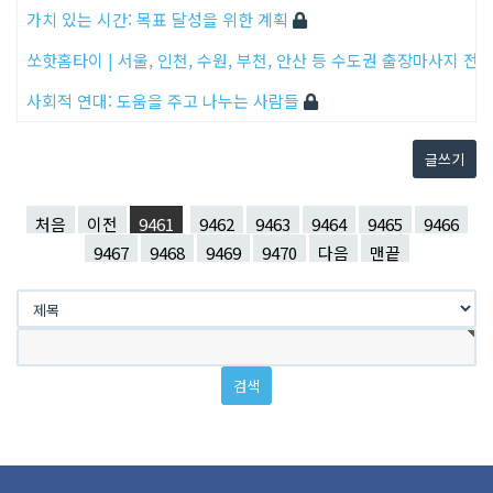
가치 있는 시간: 목표 달성을 위한 계획
쏘핫홈타이 | 서울, 인천, 수원, 부천, 안산 등 수도권 출장마사지 전
사회적 연대: 도움을 주고 나누는 사람들
글쓰기
처음
이전
9461
9462
9463
9464
9465
9466
9467
9468
9469
9470
다음
맨끝