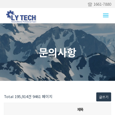
1661-7880
Togg
navi
문의사항
Total 195,914건
9461 페이지
글쓰기
제목