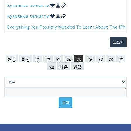
Кузовные запчасти
Кузовные запчасти
Everything You Possibly Needed To Learn About The IPho
글쓰기
처음
이전
71
72
73
74
75
76
77
78
79
80
다음
맨끝