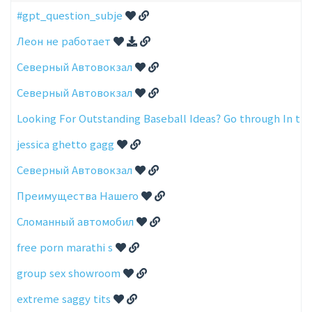
#gpt_question_subje
Леон не работает
Cеверный Автовокзал
Cеверный Автовокзал
Looking For Outstanding Baseball Ideas? Go through In th
jessica ghetto gagg
Cеверный Автовокзал
Преимущества Нашего
Сломанный автомобил
free porn marathi s
group sex showroom
extreme saggy tits