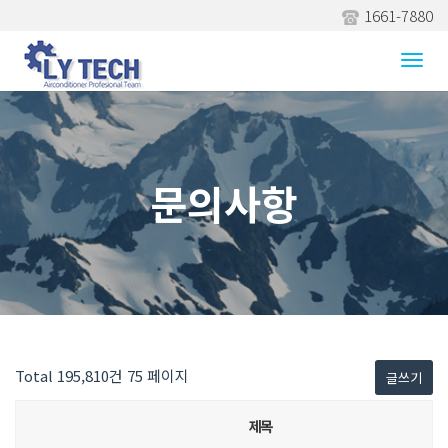
1661-7880
Togg
navi
문의사항
Total 195,810건
75 페이지
글쓰기
제목