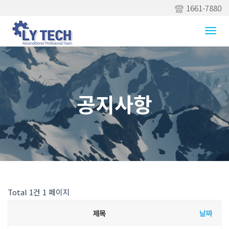
1661-7880
Togg
navi
공지사항
Total 1건
1 페이지
제목
날짜