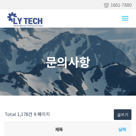
1661-7880
Togg
navi
문의사항
Total 1,178건
9 페이지
글쓰기
제목
날짜