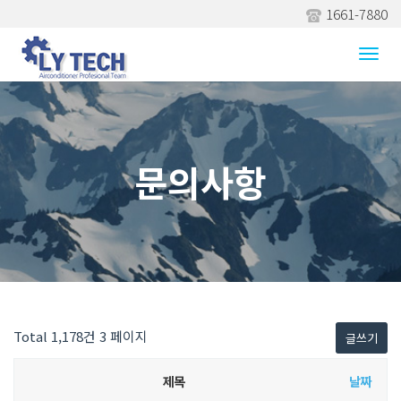
1661-7880
Togg
navi
문의사항
Total 1,178건
3 페이지
글쓰기
제목
날짜