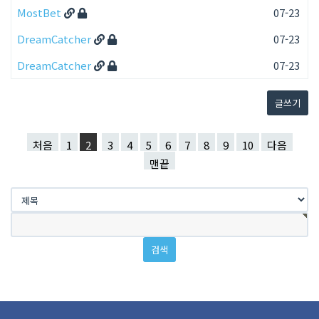
MostBet
07-23
DreamCatcher
07-23
DreamCatcher
07-23
글쓰기
처음
1
2
3
4
5
6
7
8
9
10
다음
맨끝