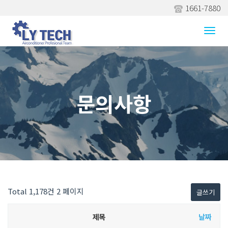
1661-7880
Togg
navi
문의사항
Total 1,178건
2 페이지
글쓰기
제목
날짜